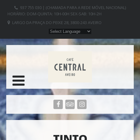
937 755 030 | (CHAMADA PARA A REDE MÓVEL NACIONAL)
HORÁRIO: DOM-QUINTA: 10H-00H SEX-SAB: 10H-2H
LARGO DA PRAÇA DO PEIXE 28, 3800-243 AVEIRO
TINTO