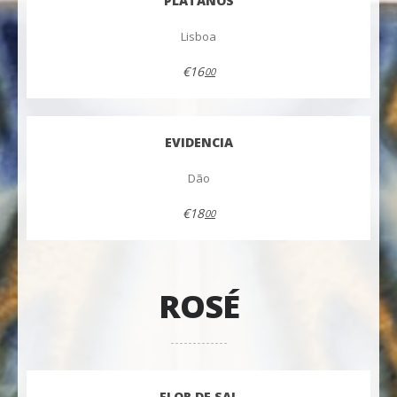
PLÁTANOS
Lisboa
€16
00
EVIDENCIA
Dão
€18
00
ROSÉ
FLOR DE SAL