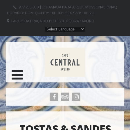
937 755 030 | (CHAMADA PARA A REDE MÓVEL NACIONAL)
HORÁRIO: DOM-QUINTA: 10H-00H SEX-SAB: 10H-2H
LARGO DA PRAÇA DO PEIXE 28, 3800-243 AVEIRO
TOSTAS & SANDES