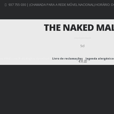
937 755 030 | (CHAMADA PARA A REDE MÓVEL NACIONAL) HORÁRIO: D
THE NAKED MA
5cl
n Vibes Lda ® All Rights Reserved |
Livro de reclamações
|
legenda alergénico
€9,
00