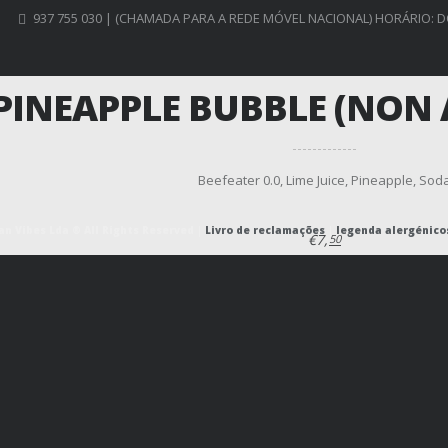
937 755 030 | (CHAMADA PARA A REDE MÓVEL NACIONAL) HORÁRIO: D
PINEAPPLE BUBBLE (NON
Beefeater 0.0, Lime Juice, Pineapple, Sod
n Vibes Lda ® All Rights Reserved |
Livro de reclamações
|
legenda alergénico
€7,
50