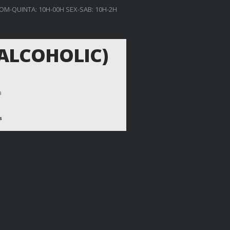
OM-QUINTA: 10H-00H SEX-SAB: 10H-2H
 ALCOHOLIC)
a
s