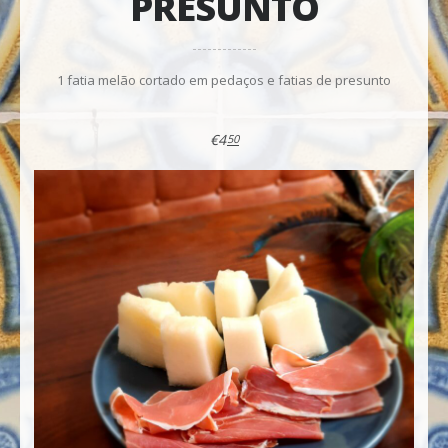
PRESUNTO
1 fatia melão cortado em pedaços e fatias de presunto
€4
50