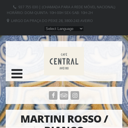
937 755 030 | (CHAMADA PARA A REDE MÓVEL NACIONAL)
HORÁRIO: DOM-QUINTA: 10H-00H SEX-SAB: 10H-2H
LARGO DA PRAÇA DO PEIXE 28, 3800-243 AVEIRO
MARTINI ROSSO /