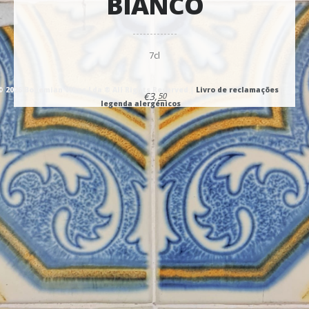
BIANCO
7cl
© 2026 Bohemian Vibes Lda ® All Rights Reserved |
Livro de reclamações
|
€3,
50
legenda alergénicos