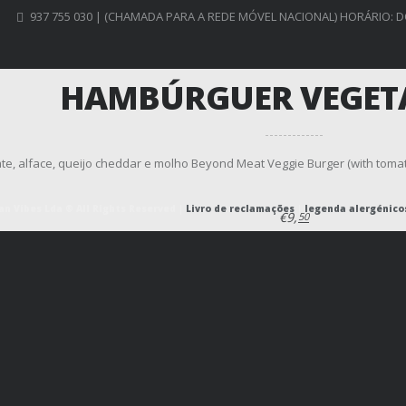
937 755 030 | (CHAMADA PARA A REDE MÓVEL NACIONAL) HORÁRIO: D
HAMBÚRGUER VEGET
e, alface, queijo cheddar e molho Beyond Meat Veggie Burger (with tomat
n Vibes Lda ® All Rights Reserved |
Livro de reclamações
|
legenda alergénico
€9,
50