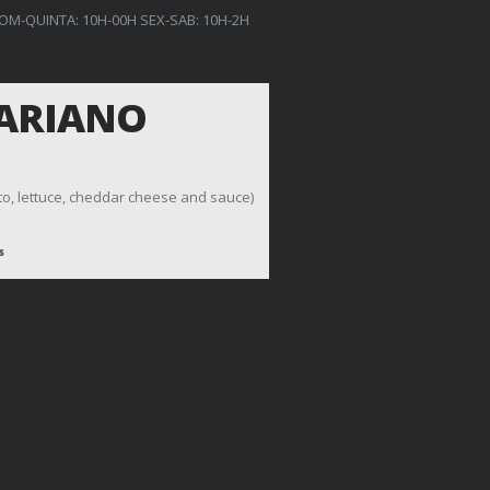
OM-QUINTA: 10H-00H SEX-SAB: 10H-2H
ARIANO
o, lettuce, cheddar cheese and sauce)
s