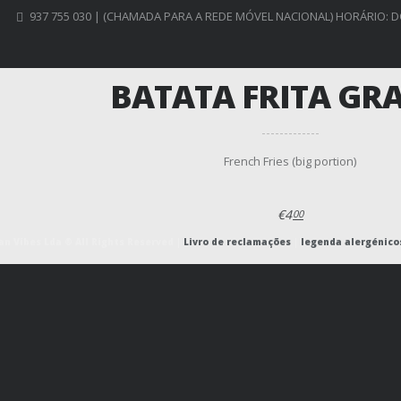
937 755 030 | (CHAMADA PARA A REDE MÓVEL NACIONAL) HORÁRIO: D
BATATA FRITA GR
French Fries (big portion)
€4
00
n Vibes Lda ® All Rights Reserved |
Livro de reclamações
|
legenda alergénico