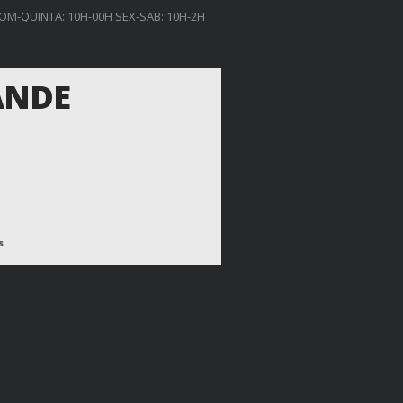
OM-QUINTA: 10H-00H SEX-SAB: 10H-2H
ANDE
s