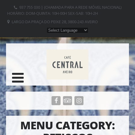
937 755 030 | (CHAMADA PARA A REDE MÓVEL NACIONAL)
HORÁRIO: DOM-QUINTA: 10H-00H SEX-SAB: 10H-2H
LARGO DA PRAÇA DO PEIXE 28, 3800-243 AVEIRO
MENU CATEGORY: